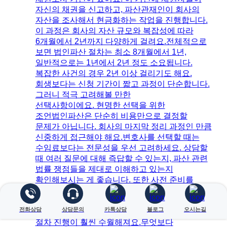
자신의 채권을 신고하고, 파산관재인이 회사의
자산을 조사해서 현금화하는 작업을 진행합니다.
이 과정은 회사의 자산 규모와 복잡성에 따라
6개월에서 2년까지 다양하게 걸려요.​전체적으로
보면 법인파산 절차는 최소 8개월에서 1년,
일반적으로는 1년에서 2년 정도 소요됩니다.
복잡한 사건의 경우 2년 이상 걸리기도 해요.​
회생보다는 신청 기간이 짧고 과정이 단순합니다.
그러니 적극 고려해볼 만한
선택사항이에요. 현명한 선택을 위한
조언법인파산은 단순히 비용만으로 결정할
문제가 아닙니다. 회사의 마지막 정리 과정인 만큼
신중하게 접근해야 해요.​변호사를 선택할 때는
수임료보다는 전문성을 우선 고려하세요. 상담할
때 여러 질문에 대해 즉답할 수 있는지, 파산 관련
법률 쟁점들을 제대로 이해하고 있는지
확인해보시는 게 좋습니다. ​또한 사전 준비를
철저히 하는 것이 중요합니다. 정확한 자산·부채
내역, 최근 3년간 재무제표, 채권자 목록과
전화상담
상담문의
카톡상담
블로그
오시는길
연락처, 특수 거래 내역 등을 미리 정리해두면
절차 진행이 훨씬 수월해져요.​무엇보다