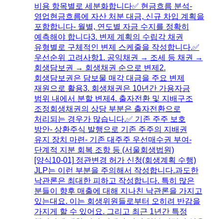
비용 항목별로 세분화합니다​✅ 현금흐름 분석-
영업현금흐름에 자산 처분 대금, 신규 차입 계획을
포함합니다- 월별, 연도별 자금 수지를 정확히
예측해야 합니다3. 변제 계획의 수립각 채권
유형별로 구체적인 변제 스케줄을 작성합니다.✅
우선순위 고려사항​1. 공익채권 → 조세 등 채권 →
회생담보권 → 회생채권 순으로 변제2.
회생담보권은 담보물 매각 대금을 주요 변제
재원으로 활용3. 회생채권은 10년간 가용자금
범위 내에서 분할 변제​4. 출자전환 및 지배구조
조정회생채권의 상당 부분은 출자전환으로
처리되는 경우가 많습니다.✅ 기존 주주 보호
방안- 상환주식 발행으로 기존 주주의 지배권
유지 장치 마련- 기존 대주주 우선매수권 부여-
단계적 지분 회복 조항 등 (서울회생법원)
[양식10-01] 정관변경 허가 신청(회생계획 수행)​
JLP는 이런 부분을 주의해서 작성합니다.과도한
낙관론은 최대한 피하고 작성합니다. 특히 많은
분들이 향후 매출에 대해 지나친 낙관론을 가지고
있는대요. 이는 회생위원들로부터 오히려 반감을
가지게 할 수 있어요. ​그리고 최근 1년간 특정