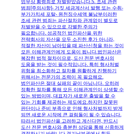
업무상 횡령죄로 처벌받았습니다.​5. 조세 관련
범죄[주의사항]- 거짓 세금계산서 발행 또는 수취-
부가가치세 포탈- 원천징수세액 불납부​이러한
조세 관련 범죄는 파산절차와 관계없이 별도로
처벌받을 수 있으므로 각별한 주의가
필요합니다. 성공적인 법인파산을 위한
전략회사의 자산을 모두 소진한 후가 아니라,
적절한 자산이 남아있을 때 파산신청을 하는 것이
모든 이해관계인에게 도움이 됩니다.​법인파산은
복잡한 법적 절차이므로, 도산 전문 변호사의
도움을 받는 것이 필수적입니다. 특히 형사처벌
위험을 최소화하고 절차를 원활하게 진행하기
위해서는 전문가의 조력이 꼭 필요해요.​
법인파산은 절대 실패의 끝이 아닙니다. 오히려
정확한 절차를 통해 모든 이해관계인이 상생할 수
있는 방법이며, 대표자가 새로운 출발을 할 수
있는 기회를 제공하는 제도예요.​하지만 잘못된
판단이나 준비 부족으로 인해 형사처벌까지 받게
되면 새로운 시작에 큰 걸림돌이 될 수 있습니다.
따라서 법인파산을 고려하고 계신다면, 반드시
도산 전문 변호사와 충분한 상담을 통해 신중하게
결정하시기 바랍니다.​경기남부권에서 힘든