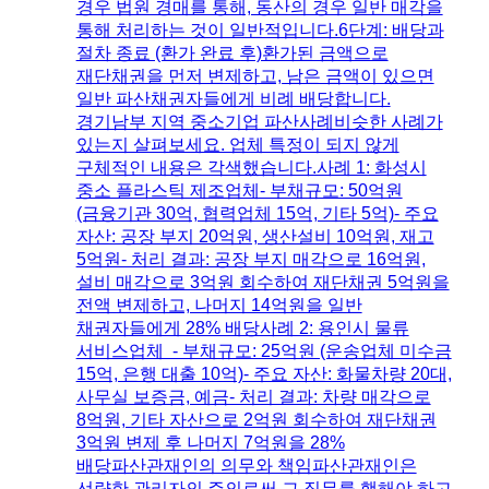
경우 법원 경매를 통해, 동산의 경우 일반 매각을
통해 처리하는 것이 일반적입니다.​6단계: 배당과
절차 종료 (환가 완료 후)환가된 금액으로
재단채권을 먼저 변제하고, 남은 금액이 있으면
일반 파산채권자들에게 비례 배당합니다.
경기남부 지역 중소기업 파산사례비슷한 사례가
있는지 살펴보세요. 업체 특정이 되지 않게
구체적인 내용은 각색했습니다.사례 1: 화성시
중소 플라스틱 제조업체- 부채규모: 50억원
(금융기관 30억, 협력업체 15억, 기타 5억)- 주요
자산: 공장 부지 20억원, 생산설비 10억원, 재고
5억원- 처리 결과: 공장 부지 매각으로 16억원,
설비 매각으로 3억원 회수하여 재단채권 5억원을
전액 변제하고, 나머지 14억원을 일반
채권자들에게 28% 배당사례 2: 용인시 물류
서비스업체 - 부채규모: 25억원 (운송업체 미수금
15억, 은행 대출 10억)- 주요 자산: 화물차량 20대,
사무실 보증금, 예금- 처리 결과: 차량 매각으로
8억원, 기타 자산으로 2억원 회수하여 재단채권
3억원 변제 후 나머지 7억원을 28%
배당파산관재인의 의무와 책임파산관재인은
선량한 관리자의 주의로써 그 직무를 행해야 하고,