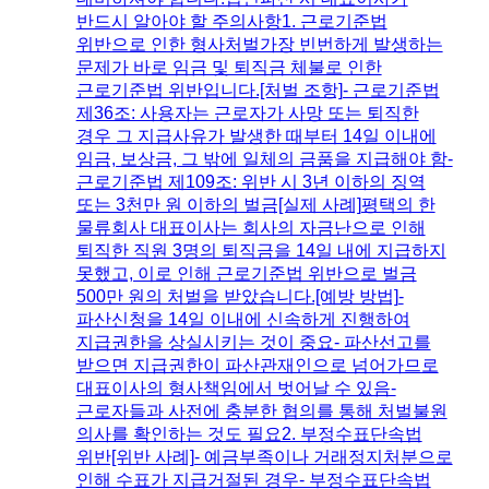
반드시 알아야 할 주의사항1. 근로기준법
위반으로 인한 형사처벌​가장 빈번하게 발생하는
문제가 바로 임금 및 퇴직금 체불로 인한
근로기준법 위반입니다.​[처벌 조항]- 근로기준법
제36조: 사용자는 근로자가 사망 또는 퇴직한
경우 그 지급사유가 발생한 때부터 14일 이내에
임금, 보상금, 그 밖에 일체의 금품을 지급해야 함-
근로기준법 제109조: 위반 시 3년 이하의 징역
또는 3천만 원 이하의 벌금​[실제 사례]평택의 한
물류회사 대표이사는 회사의 자금난으로 인해
퇴직한 직원 3명의 퇴직금을 14일 내에 지급하지
못했고, 이로 인해 근로기준법 위반으로 벌금
500만 원의 처벌을 받았습니다.​[예방 방법]-
파산신청을 14일 이내에 신속하게 진행하여
지급권한을 상실시키는 것이 중요- 파산선고를
받으면 지급권한이 파산관재인으로 넘어가므로
대표이사의 형사책임에서 벗어날 수 있음-
근로자들과 사전에 충분한 협의를 통해 처벌불원
의사를 확인하는 것도 필요​2. 부정수표단속법
위반​[위반 사례]- 예금부족이나 거래정지처분으로
인해 수표가 지급거절된 경우- 부정수표단속법