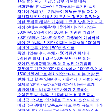
14일 법인파산 예납금 납부 기준을 대폭
완화했습니다.​그동안 부채규모는 크지만 실제
자산이 거의 없는 기업들이 예납금 부담 때문에
파산절차조차 이용하지 못하는 경우가 많았는데,
이런 문제를 해결하기 위해 기준을 낮춘 것입니다.​
개정 전에는 부채총액이 5억원 미만인 기업은
500만원, 5억원 이상 100억원 미만인 기업은
700만원에서 1500만원까지 다양하게 예납금을
내야 했습니다.​하지만 이제는 부채총액 100억원
미만인 모든 기업이 500만원으로
통일되었습니다. 부채가 50억원인 회사나
5억원인 회사나 같은 500만원만 내면 되는
것이죠.​부채총액 100억원 이상인 대기업의
경우에도 기존 2000만원 이상에서 1000만원에서
1500만원 선으로 완화되었습니다. 이는 정말 큰
변화라고 할 수 있습니다.​ 서울경제 기사​법인파산,
실제로 얼마나 들까요?법인파산 비용은 크게
법원에 내는 비용과 변호사에게 지불하는
수임료로 나뉩니다. 법원에 내는 비용은 다시
예납금, 송달료, 인지대로 구성되어 있습니다.​✅
예납금은 위에서 말씀드린 대로 부채 규모에 따라
정해집니다. 이 돈은 파산관재인의 보수와 각종