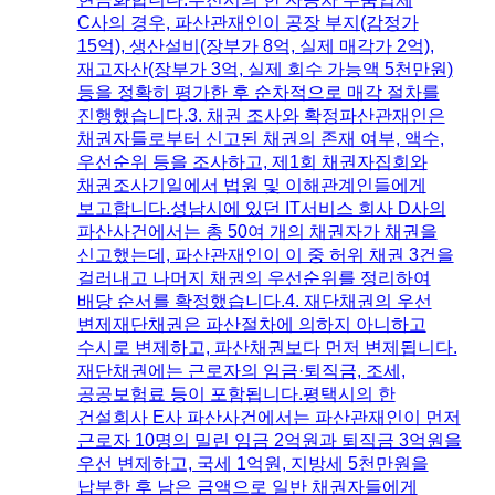
C사의 경우, 파산관재인이 공장 부지(감정가
15억), 생산설비(장부가 8억, 실제 매각가 2억),
재고자산(장부가 3억, 실제 회수 가능액 5천만원)
등을 정확히 평가한 후 순차적으로 매각 절차를
진행했습니다.​3. 채권 조사와 확정​파산관재인은
채권자들로부터 신고된 채권의 존재 여부, 액수,
우선순위 등을 조사하고, 제1회 채권자집회와
채권조사기일에서 법원 및 이해관계인들에게
보고합니다.​성남시에 있던 IT서비스 회사 D사의
파산사건에서는 총 50여 개의 채권자가 채권을
신고했는데, 파산관재인이 이 중 허위 채권 3건을
걸러내고 나머지 채권의 우선순위를 정리하여
배당 순서를 확정했습니다.​4. 재단채권의 우선
변제​재단채권은 파산절차에 의하지 아니하고
수시로 변제하고, 파산채권보다 먼저 변제됩니다.
재단채권에는 근로자의 임금·퇴직금, 조세,
공공보험료 등이 포함됩니다.​평택시의 한
건설회사 E사 파산사건에서는 파산관재인이 먼저
근로자 10명의 밀린 임금 2억원과 퇴직금 3억원을
우선 변제하고, 국세 1억원, 지방세 5천만원을
납부한 후 남은 금액으로 일반 채권자들에게