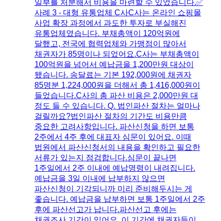
일부를 처분해서 비용을 마련할 수 있었습니다.​✅
사례 3 - 대형 유통업체 C사​C사는 온라인 쇼핑몰
사업 확장 과정에서 과도한 투자로 부실해진
유통업체였습니다. 부채총액이 120억원에
달했고, 전국에 협력업체와 가맹점이 많아서
채권자가 85명이나 되었어요.​C사는 부채총액이
100억원을 넘어서 예납금을 1,200만원 대상이
됐습니다. 송달료는 기본 192,000원에 채권자
85명분 1,224,000원을 더해서 총 1,416,000원이
들었습니다.​C사의 총 파산 비용은 2,000만원 대
정도 들 수 있습니다. ​Q. 법인파산 절차는 얼마나
걸릴까요?법인파산 절차의 기간도 비용만큼
중요한 고려사항입니다. ​파산신청을 하면 보통
2주에서 4주 후에 대표자 심문이 있어요. 이때
법원에서 파산신청서의 내용을 확인하고 필요한
서류가 있는지 점검합니다.​심문이 끝나면
1주일에서 2주 이내에 예납명령이 내려집니다.
예납금을 3일 이내에 납부하지 않으면
파산신청이 기각되니까 미리 준비해두시는 게
좋습니다. ​예납금을 납부하면 보통 1주일에서 2주
후에 파산선고가 납니다.​파산선고 후에는
채권조사 기간이 있어요. 이 기간에 채권자들이