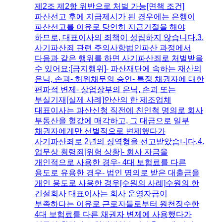
제2조 제2항 위반으로 처벌 가능​[면책 조건]
파산선고 후에 지급제시가 된 경우에는 은행이
파산선고를 이유로 당연히 지급거절을 해야
하므로, 대표이사의 죄책이 성립하지 않습니다.​3.
사기파산죄 관련 주의사항​법인파산 과정에서
다음과 같은 행위를 하면 사기파산죄로 처벌받을
수 있어요:​[금지행위]- 파산재단에 속하는 재산의
은닉, 손괴- 허위채무의 승인- 특정 채권자에 대한
편파적 변제- 상업장부의 은닉, 손괴 또는
부실기재​[실제 사례]안산의 한 제조업체
대표이사는 파산신청 직전에 친인척 명의로 회사
부동산을 헐값에 매각하고, 그 대금으로 일부
채권자에게만 선별적으로 변제했다가
사기파산죄로 2년의 징역형을 선고받았습니다.​4.
업무상 횡령죄​[위험 상황]- 회사 자금을
개인적으로 사용한 경우- 4대 보험료를 다른
용도로 유용한 경우- 법인 명의로 받은 대출금을
개인 용도로 사용한 경우​[수원의 사례]수원의 한
건설회사 대표이사는 회사 운영자금이
부족하다는 이유로 근로자들로부터 원천징수한
4대 보험료를 다른 채권자 변제에 사용했다가