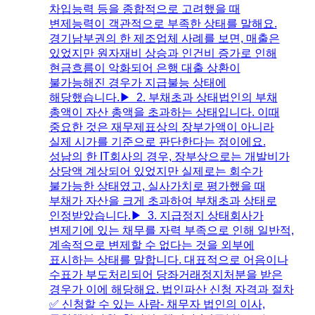
차입능력 등을 종합적으로 고려했을 때
변제능력이 객관적으로 부족한 상태를 말해요.​
경기남부권의 한 제조업체 사례를 보면, 매출은
있었지만 원자재비 상승과 인건비 증가로 인해
현금흐름이 악화되어 은행 대출 상환이
불가능해진 경우가 지급불능 상태에
해당했습니다.​▶ 2. 부채초과 상태​법인의 부채
총액이 자산 총액을 초과하는 상태입니다. 이때
중요한 것은 재무제표상의 장부가액이 아니라
실제 시가를 기준으로 판단한다는 점이에요.​
성남의 한 IT회사의 경우, 장부상으로는 개발비가
상당액 계상되어 있었지만 실제로는 회수가
불가능한 상태였고, 실사가치로 평가했을 때
부채가 자산을 크게 초과하여 부채초과 상태로
인정받았습니다.​▶ 3. 지급정지 상태​회사가
변제기에 있는 채무를 자력 부족으로 인해 일반적,
계속적으로 변제할 수 없다는 것을 외부에
표시하는 상태를 말합니다. ​대표적으로 어음이나
수표가 부도처리되어 당좌거래정지처분을 받은
경우가 이에 해당해요.​ 법인파산 신청 자격과 절차
✅ 신청할 수 있는 사람- 채무자 법인의 이사,