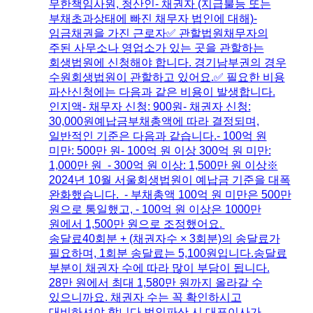
무한책임사원, 청산인- 채권자 (지급불능 또는
부채초과상태에 빠진 채무자 법인에 대해)-
임금채권을 가진 근로자​✅ 관할법원채무자의
주된 사무소나 영업소가 있는 곳을 관할하는
회생법원에 신청해야 합니다. 경기남부권의 경우
수원회생법원이 관할하고 있어요.​✅ 필요한 비용​
파산신청에는 다음과 같은 비용이 발생합니다.​
인지액- 채무자 신청: 900원- 채권자 신청:
30,000원​예납금부채총액에 따라 결정되며,
일반적인 기준은 다음과 같습니다.- 100억 원
미만: 500만 원- 100억 원 이상 300억 원 미만:
1,000만 원 - 300억 원 이상: 1,500만 원 이상​※
2024년 10월 서울회생법원이 예납금 기준을 대폭
완화했습니다. - 부채총액 100억 원 미만은 500만
원으로 통일했고, - 100억 원 이상은 1000만
원에서 1,500만 원으로 조정했어요. ​
송달료40회분 + (채권자수 × 3회분)의 송달료가
필요하며, 1회분 송달료는 5,100원입니다.​송달료
부분이 채권자 수에 따라 많이 부담이 됩니다.
28만 원에서 최대 1,580만 원까지 올라갈 수
있으니까요. 채권자 수는 꼭 확인하시고
대비하셔야 합니다.법인파산 시 대표이사가