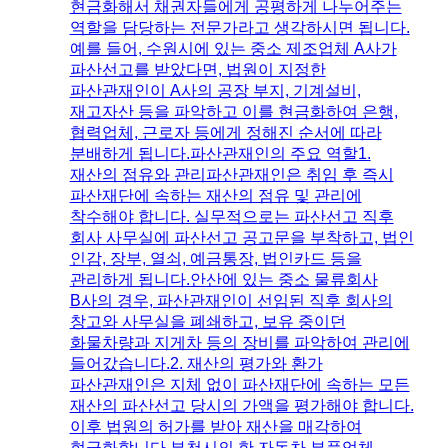
현금화해서 채권자들에게 공평하게 나누어주는
역할을 담당하는 전문가라고 생각하시면 됩니다.​
예를 들어, 수원시에 있는 중소 제조업체 A사가
파산선고를 받았다면, 법원이 지정한
파산관재인이 A사의 공장 부지, 기계설비,
재고자산 등을 파악하고 이를 현금화하여 은행,
협력업체, 근로자 등에게 정해진 순서에 따라
분배하게 됩니다.​파산관재인의 주요 역할1.
재산의 점유와 관리​파산관재인은 취임 후 즉시
파산재단에 속하는 재산의 점유 및 관리에
착수해야 합니다. 실무적으로는 파산선고 직후
회사 사무실에 파산선고 공고문을 부착하고, 법인
인감, 장부, 열쇠, 예금통장, 법인카드 등을
관리하게 됩니다.​안산에 있는 중소 물류회사
B사의 경우, 파산관재인이 선임된 직후 회사의
창고와 사무실을 폐쇄하고, 보유 중이던
화물차량과 지게차 등의 장비를 파악하여 관리에
들어갔습니다.​2. 재산의 평가와 환가​
파산관재인은 지체 없이 파산재단에 속하는 모든
재산의 파산선고 당시의 가액을 평가해야 합니다.
이후 법원의 허가를 받아 재산을 매각하여
현금화합니다.​부천시의 한 자동차 부품업체