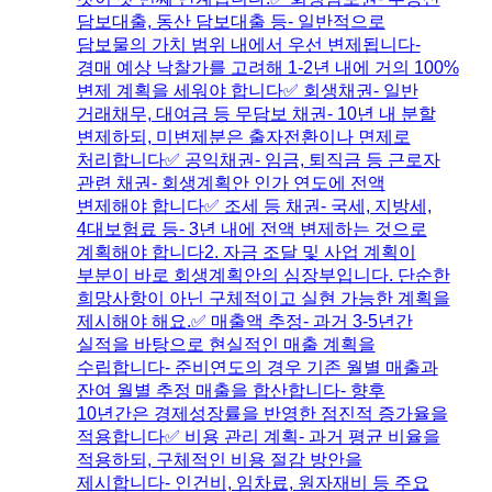
담보대출, 동산 담보대출 등- 일반적으로
담보물의 가치 범위 내에서 우선 변제됩니다-
경매 예상 낙찰가를 고려해 1-2년 내에 거의 100%
변제 계획을 세워야 합니다​✅ 회생채권- 일반
거래채무, 대여금 등 무담보 채권- 10년 내 분할
변제하되, 미변제분은 출자전환이나 면제로
처리합니다​✅ 공익채권- 임금, 퇴직금 등 근로자
관련 채권- 회생계획안 인가 연도에 전액
변제해야 합니다​✅ 조세 등 채권- 국세, 지방세,
4대보험료 등- 3년 내에 전액 변제하는 것으로
계획해야 합니다2. 자금 조달 및 사업 계획이
부분이 바로 회생계획안의 심장부입니다. 단순한
희망사항이 아닌 구체적이고 실현 가능한 계획을
제시해야 해요.✅ 매출액 추정- 과거 3-5년간
실적을 바탕으로 현실적인 매출 계획을
수립합니다- 준비연도의 경우 기존 월별 매출과
잔여 월별 추정 매출을 합산합니다- 향후
10년간은 경제성장률을 반영한 점진적 증가율을
적용합니다​✅ 비용 관리 계획- 과거 평균 비율을
적용하되, 구체적인 비용 절감 방안을
제시합니다- 인건비, 임차료, 원자재비 등 주요