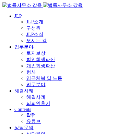
JLP
JLP소개
구성원
JLP소식
오시는 길
업무분야
토지보상
법인회생파산
개인회생파산
형사
임금체불 및 노동
업무분야
해결사례
해결사례
의뢰인후기
Contents
칼럼
유튜브
상담문의
상담문의