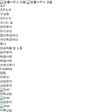
JLP
JLP소개
구성원
JLP소식
오시는 길
업무분야
토지보상
법인회생파산
개인회생파산
형사
임금체불 및 노동
업무분야
해결사례
해결사례
의뢰인후기
Contents
칼럼
유튜브
상담문의
상담문의
전화상담
상담문의
카톡상담